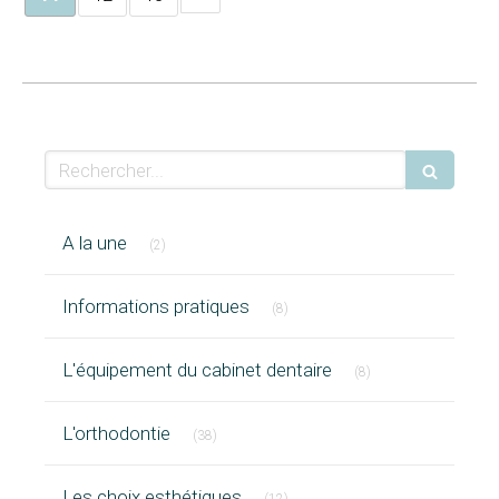
Rechercher
Articles Count
A la une
(2)
Articles Count
Informations pratiques
(8)
Articles Count
L'équipement du cabinet dentaire
(8)
Articles Count
L'orthodontie
(38)
Articles Count
Les choix esthétiques