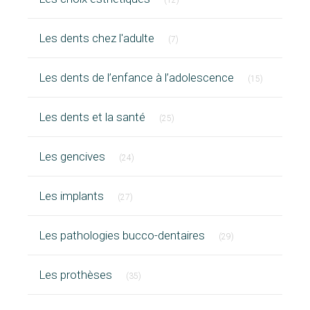
(12)
Articles Count
Les dents chez l'adulte
(7)
Articles Cou
Les dents de l’enfance à l’adolescence
(15)
Articles Count
Les dents et la santé
(25)
Articles Count
Les gencives
(24)
Articles Count
Les implants
(27)
Articles Count
Les pathologies bucco-dentaires
(29)
Articles Count
Les prothèses
(35)
Articles Count