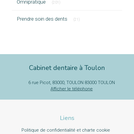
Omnipratique
(201)
Articles Count
Prendre soin des dents
(21)
Cabinet dentaire à Toulon
6 rue Picot, 83000, TOULON
83000
TOULON
Afficher le téléphone
Liens
Politique de confidentialité et charte cookie