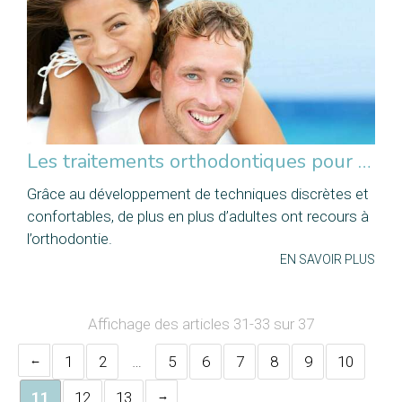
Les traitements orthodontiques pour adultes
Grâce au développement de techniques discrètes et
confortables, de plus en plus d’adultes ont recours à
l’orthodontie.
EN SAVOIR PLUS
Affichage des articles 31-33 sur 37
1
2
…
5
6
7
8
9
10
11
12
13