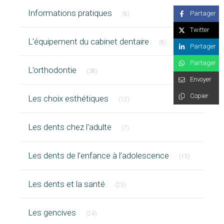
Articles Count
Informations pratiques
Partager
(8)
Twitter
Articles Count
L'équipement du cabinet dentaire
(8)
Partager
Partager
Articles Count
L'orthodontie
(38)
Envoyer
Articles Count
Copier
Les choix esthétiques
(12)
Articles Count
Les dents chez l'adulte
(7)
Articles Cou
Les dents de l’enfance à l’adolescence
(15)
Articles Count
Les dents et la santé
(25)
Articles Count
Les gencives
(24)