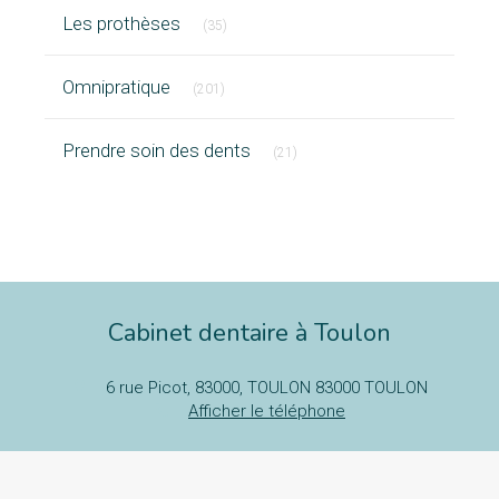
Articles Count
Les prothèses
(35)
Articles Count
Omnipratique
(201)
Articles Count
Prendre soin des dents
(21)
Cabinet dentaire à Toulon
6 rue Picot, 83000, TOULON
83000
TOULON
Afficher le téléphone