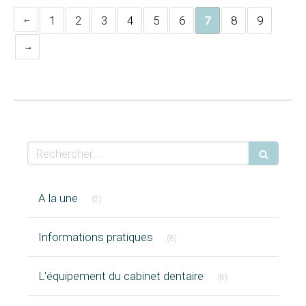
1
2
3
4
5
6
7
8
9
Rechercher
Articles Count
A la une
(2)
Articles Count
Informations pratiques
(8)
Articles Count
L'équipement du cabinet dentaire
(8)