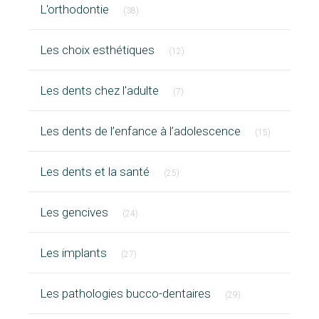
Articles Count
L'orthodontie
(38)
Articles Count
Les choix esthétiques
(12)
Articles Count
Les dents chez l'adulte
(7)
Articles Cou
Les dents de l’enfance à l’adolescence
(15)
Articles Count
Les dents et la santé
(25)
Articles Count
Les gencives
(24)
Articles Count
Les implants
(27)
Articles Count
Les pathologies bucco-dentaires
(29)