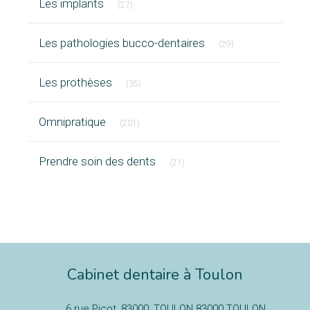
Les implants
(27)
Articles Count
Les pathologies bucco-dentaires
(29)
Articles Count
Les prothèses
(35)
Articles Count
Omnipratique
(201)
Articles Count
Prendre soin des dents
(21)
Cabinet dentaire à Toulon
6 rue Picot, 83000, TOULON
83000
TOULON