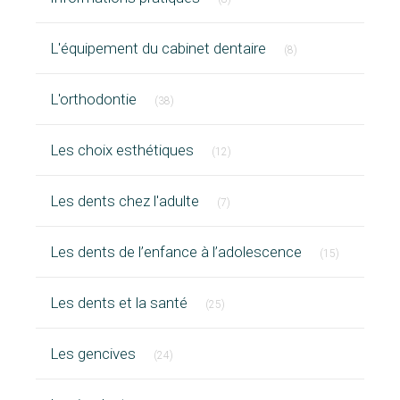
Articles Count
L'équipement du cabinet dentaire
(8)
Articles Count
L'orthodontie
(38)
Articles Count
Les choix esthétiques
(12)
Articles Count
Les dents chez l'adulte
(7)
Articles Cou
Les dents de l’enfance à l’adolescence
(15)
Articles Count
Les dents et la santé
(25)
Articles Count
Les gencives
(24)
Articles Count