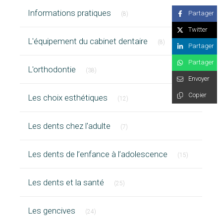
Articles Count
Informations pratiques
Partager
(8)
Twitter
Articles Count
L'équipement du cabinet dentaire
(8)
Partager
Partager
Articles Count
L'orthodontie
(38)
Envoyer
Articles Count
Copier
Les choix esthétiques
(12)
Articles Count
Les dents chez l'adulte
(7)
Articles Cou
Les dents de l’enfance à l’adolescence
(15)
Articles Count
Les dents et la santé
(25)
Articles Count
Les gencives
(24)