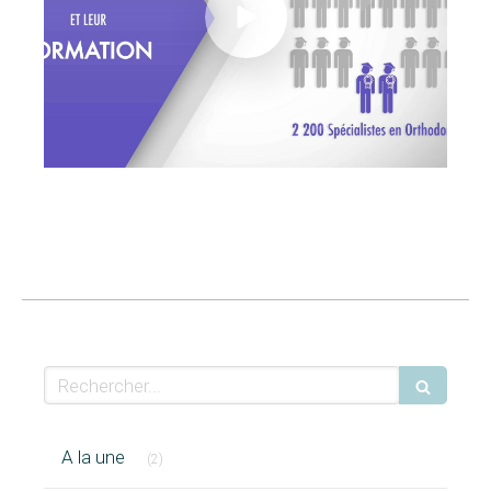
Rechercher
Articles Count
A la une
(2)