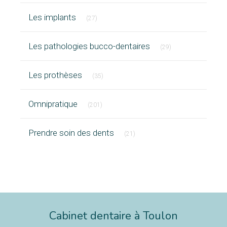
Articles Count
Les implants
(27)
Articles Count
Les pathologies bucco-dentaires
(29)
Articles Count
Les prothèses
(35)
Articles Count
Omnipratique
(201)
Articles Count
Prendre soin des dents
(21)
Cabinet dentaire à Toulon