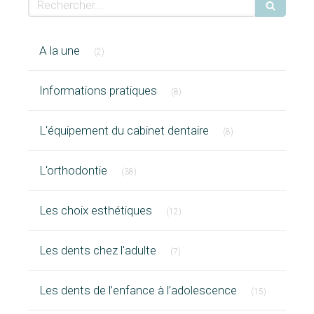
Rechercher
Articles Count
A la une
(2)
Articles Count
Informations pratiques
(8)
Articles Count
L'équipement du cabinet dentaire
(8)
Articles Count
L'orthodontie
(38)
Articles Count
Les choix esthétiques
(12)
Articles Count
Les dents chez l'adulte
(7)
Articles Cou
Les dents de l’enfance à l’adolescence
(15)