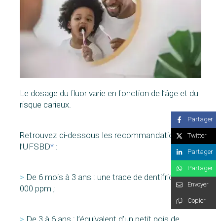
Le dosage du fluor varie en fonction de l’âge et du
risque carieux.
Partager
Retrouvez ci-dessous les recommandations de
Twitter
l’UFSBD
*
:
Partager
Partager
>
De 6 mois à 3 ans : une trace de dentifrice de 1
Envoyer
000 ppm ;
Copier
>
De 3 à 6 ans : l’équivalent d’un petit pois de