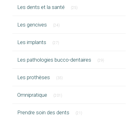
Articles Count
Les dents et la santé
(25)
Articles Count
Les gencives
(24)
Articles Count
Les implants
(27)
Articles Count
Les pathologies bucco-dentaires
(29)
Articles Count
Les prothèses
(35)
Articles Count
Omnipratique
(201)
Articles Count
Prendre soin des dents
(21)